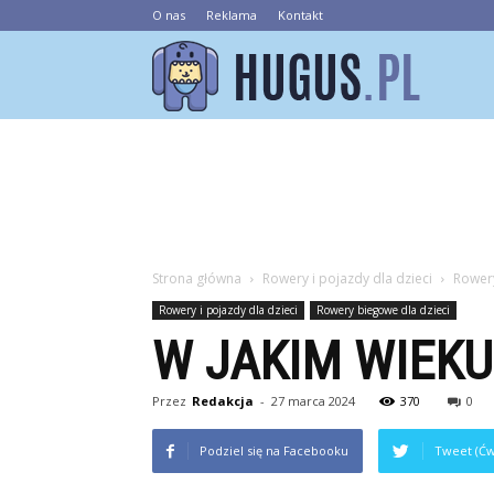
O nas
Reklama
Kontakt
Hugus.pl
Strona główna
Rowery i pojazdy dla dzieci
Rowery
Rowery i pojazdy dla dzieci
Rowery biegowe dla dzieci
W JAKIM WIEK
Przez
Redakcja
-
27 marca 2024
370
0
Podziel się na Facebooku
Tweet (Ćw