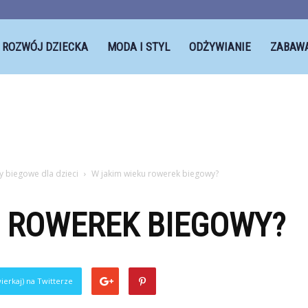
ROZWÓJ DZIECKA
MODA I STYL
ODŻYWIANIE
ZABAW
 biegowe dla dzieci
W jakim wieku rowerek biegowy?
U ROWEREK BIEGOWY?
ierkaj) na Twitterze