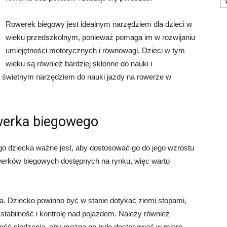
Rowerek biegowy jest idealnym narzędziem dla dzieci w
wieku przedszkolnym, ponieważ pomaga im w rozwijaniu
umiejętności motorycznych i równowagi. Dzieci w tym
wieku są również bardziej skłonne do nauki i
 świetnym narzędziem do nauki jazdy na rowerze w
werka biegowego
o dziecka ważne jest, aby dostosować go do jego wzrostu
rowerków biegowych dostępnych na rynku, więc warto
. Dziecko powinno być w stanie dotykać ziemi stopami,
stabilność i kontrolę nad pojazdem. Należy również
ość siedzenia, aby można go było dostosować w miarę