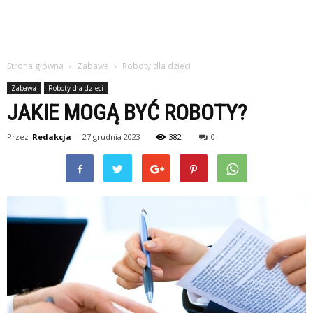
Strona główna
Zabawa
Roboty dla dzieci
Zabawa
Roboty dla dzieci
JAKIE MOGĄ BYĆ ROBOTY?
Przez
Redakcja
-
27 grudnia 2023
382
0