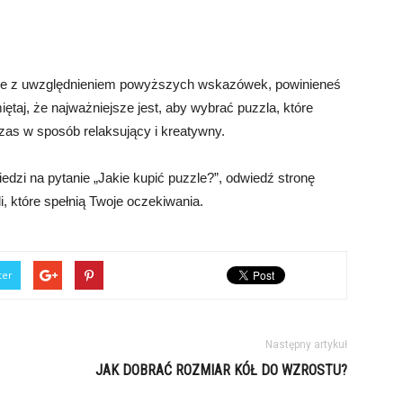
ale z uwzględnieniem powyższych wskazówek, powinieneś
taj, że najważniejsze jest, aby wybrać puzzla, które
zas w sposób relaksujący i kreatywny.
dzi na pytanie „Jakie kupić puzzle?”, odwiedź stronę
li, które spełnią Twoje oczekiwania.
ter
Następny artykuł
JAK DOBRAĆ ROZMIAR KÓŁ DO WZROSTU?