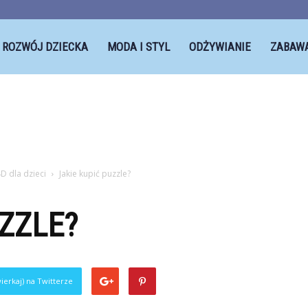
ROZWÓJ DZIECKA
MODA I STYL
ODŻYWIANIE
ZABAW
D dla dzieci
Jakie kupić puzzle?
UZZLE?
ierkaj) na Twitterze