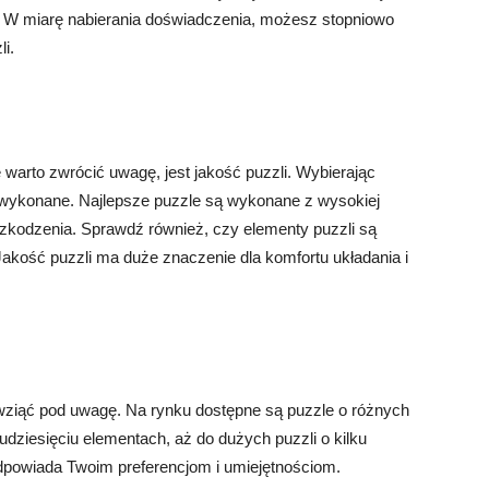
w. W miarę nabierania doświadczenia, możesz stopniowo
i.
warto zwrócić uwagę, jest jakość puzzli. Wybierając
ą wykonane. Najlepsze puzzle są wykonane z wysokiej
 uszkodzenia. Sprawdź również, czy elementy puzzli są
 Jakość puzzli ma duże znaczenie dla komfortu układania i
o wziąć pod uwagę. Na rynku dostępne są puzzle o różnych
dziesięciu elementach, aż do dużych puzzli o kilku
odpowiada Twoim preferencjom i umiejętnościom.