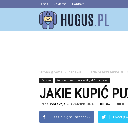
O nas
Reklama
Kontakt
Hugus.pl
Strona główna
Zabawa
Puzzle przestrzenne 3D, 4
Zabawa
Puzzle przestrzenne 3D, 4D dla dzieci
JAKIE KUPIĆ P
Przez
Redakcja
-
3 kwietnia 2024
347
0
Podziel się na Facebooku
Tweet (Ćw