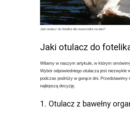
Jaki otulacz do fotelika dla noworodka na lato?
Jaki otulacz do foteli
Witamy w naszym artykule, w którym omówimy na
Wybór odpowiedniego otulacza jest niezwykle 
podczas podróży w gorące dni. Przedstawimy r
najlepszą decyzję.
1. Otulacz z bawełny orga