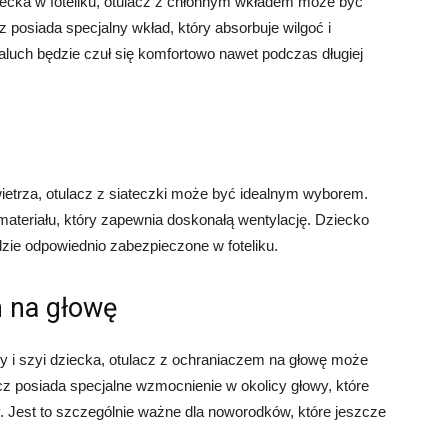
iecka w foteliku, otulacz z chłonnym wkładem może być
 posiada specjalny wkład, który absorbuje wilgoć i
luch będzie czuł się komfortowo nawet podczas długiej
wietrza, otulacz z siateczki może być idealnym wyborem.
materiału, który zapewnia doskonałą wentylację. Dziecko
dzie odpowiednio zabezpieczone w foteliku.
m na głowę
wy i szyi dziecka, otulacz z ochraniaczem na głowę może
z posiada specjalne wzmocnienie w okolicy głowy, które
Jest to szczególnie ważne dla noworodków, które jeszcze