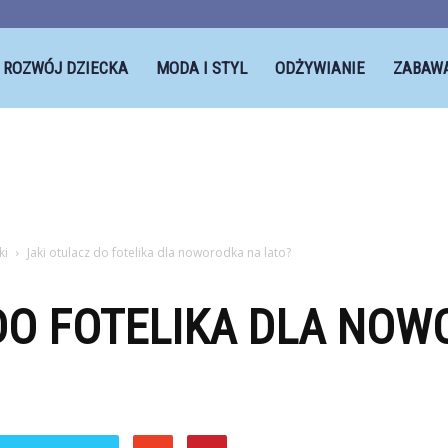
ROZWÓJ DZIECKA
MODA I STYL
ODŻYWIANIE
ZABAW
ki
Jaki otulacz do fotelika dla noworodka na lato?
DO FOTELIKA DLA NO