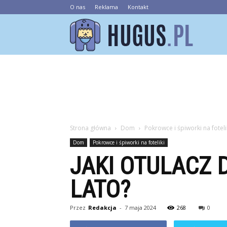
O nas
Reklama
Kontakt
Hugus.pl
Strona główna
Dom
Pokrowce i śpiworki na foteli
Dom
Pokrowce i śpiworki na foteliki
JAKI OTULACZ 
LATO?
Przez
Redakcja
-
7 maja 2024
268
0