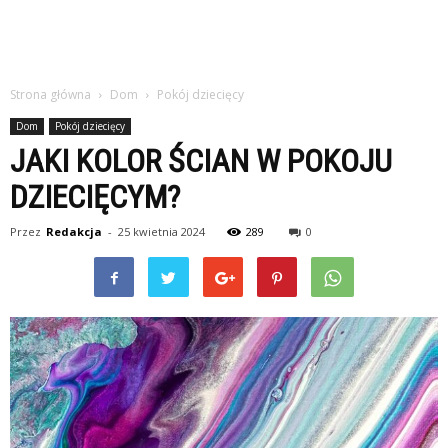
Strona główna
Dom
Pokój dziecięcy
Dom
Pokój dziecięcy
JAKI KOLOR ŚCIAN W POKOJU
DZIECIĘCYM?
Przez
Redakcja
-
25 kwietnia 2024
289
0