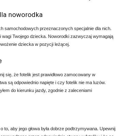
 dla noworodka
ch samochodowych przeznaczonych specjalnie dla nich.
eku i wagi Twojego dziecka. Noworodki zazwyczaj wymagają
zewożenie dziecka w pozycji leżącej.
e
ij się, że fotelik jest prawidłowo zamocowany w
 są odpowiednio napięte i czy fotelik nie ma luzów.
 tyłem do kierunku jazdy, zgodnie z zaleceniami
c o to, aby jego głowa była dobrze podtrzymywana. Upewnij