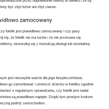
eprowadzone przez odpowiednie otwory w foteliku i że są
inny być zbyt luźne ani zbyt ciasne.
prawidłowo zamocowany
czy fotelik jest prawidłowo zamocowany i czy pasy
 się, że fotelik nie ma luzów i że nie przesuwa się
blemy, skonsultuj się z instrukcją obsługi lub skontaktuj
ym jest niezwykle ważne dla jego bezpieczeństwa.
dłowo go zamontować i umieścić dziecko w foteliku zgodnie
wnież o regularnym sprawdzaniu, czy fotelik jest nadal
ństwa są prawidłowo napięte. Dzięki tym prostym krokom
ieczną podróż samochodem.