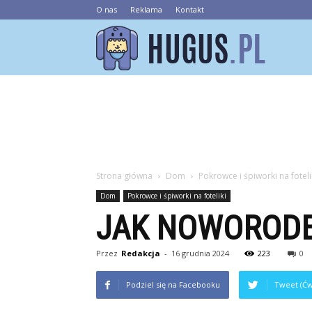
O nas
Reklama
Kontakt
Hugus.pl
Strona główna
Dom
Pokrowce i śpiworki na foteli
Dom
Pokrowce i śpiworki na foteliki
JAK NOWORODEK
Przez
Redakcja
-
16 grudnia 2024
223
0
Podziel się na Facebooku
Tweet (Ćw