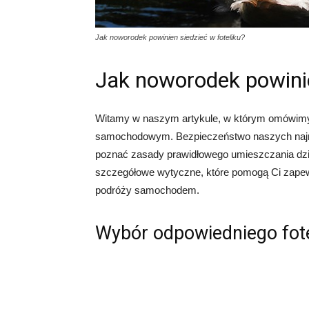
Jak noworodek powinien siedzieć w foteliku?
Jak noworodek powinie
Witamy w naszym artykule, w którym omówimy j
samochodowym. Bezpieczeństwo naszych najmł
poznać zasady prawidłowego umieszczania dzie
szczegółowe wytyczne, które pomogą Ci zap
podróży samochodem.
Wybór odpowiedniego fo