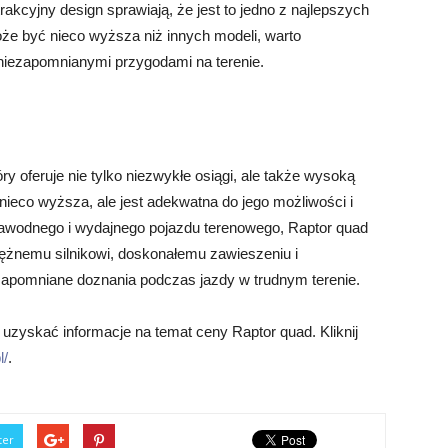
trakcyjny design sprawiają, że jest to jedno z najlepszych
e być nieco wyższa niż innych modeli, warto
niezapomnianymi przygodami na terenie.
y oferuje nie tylko niezwykłe osiągi, ale także wysoką
ieco wyższa, ale jest adekwatna do jego możliwości i
zawodnego i wydajnego pojazdu terenowego, Raptor quad
ężnemu silnikowi, doskonałemu zawieszeniu i
zapomniane doznania podczas jazdy w trudnym terenie.
zyskać informacje na temat ceny Raptor quad. Kliknij
l/
.
ter