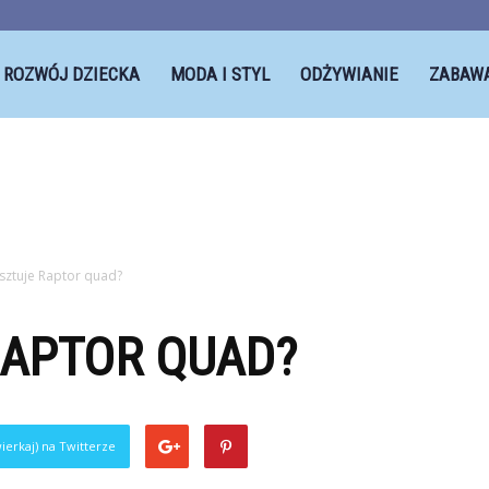
ROZWÓJ DZIECKA
MODA I STYL
ODŻYWIANIE
ZABAW
osztuje Raptor quad?
RAPTOR QUAD?
ierkaj) na Twitterze