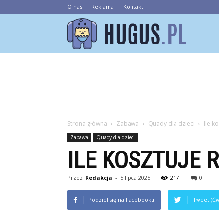
O nas
Reklama
Kontakt
Hugus.pl
Strona główna
Zabawa
Quady dla dzieci
Ile k
Zabawa
Quady dla dzieci
ILE KOSZTUJE 
Przez
Redakcja
-
5 lipca 2025
217
0
Podziel się na Facebooku
Tweet (Ćw