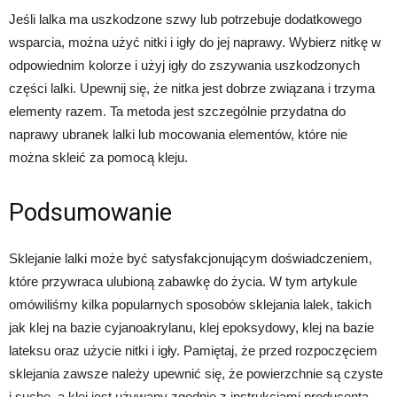
Jeśli lalka ma uszkodzone szwy lub potrzebuje dodatkowego
wsparcia, można użyć nitki i igły do jej naprawy. Wybierz nitkę w
odpowiednim kolorze i użyj igły do zszywania uszkodzonych
części lalki. Upewnij się, że nitka jest dobrze związana i trzyma
elementy razem. Ta metoda jest szczególnie przydatna do
naprawy ubranek lalki lub mocowania elementów, które nie
można skleić za pomocą kleju.
Podsumowanie
Sklejanie lalki może być satysfakcjonującym doświadczeniem,
które przywraca ulubioną zabawkę do życia. W tym artykule
omówiliśmy kilka popularnych sposobów sklejania lalek, takich
jak klej na bazie cyjanoakrylanu, klej epoksydowy, klej na bazie
lateksu oraz użycie nitki i igły. Pamiętaj, że przed rozpoczęciem
sklejania zawsze należy upewnić się, że powierzchnie są czyste
i suche, a klej jest używany zgodnie z instrukcjami producenta.