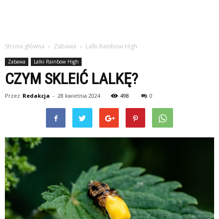
Strona główna
Zabawa
Lalki Rainbow High
Zabawa
Lalki Rainbow High
CZYM SKLEIĆ LALKĘ?
Przez
Redakcja
-
28 kwietnia 2024
498
0