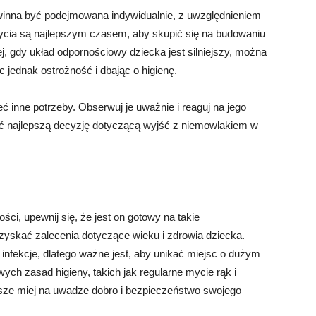
winna być podejmowana indywidualnie, z uwzględnieniem
życia są najlepszym czasem, aby skupić się na budowaniu
iej, gdy układ odpornościowy dziecka jest silniejszy, można
jednak ostrożność i dbając o higienę.
ć inne potrzeby. Obserwuj je uważnie i reaguj na jego
ąć najlepszą decyzję dotyczącą wyjść z niemowlakiem w
i, upewnij się, że jest on gotowy na takie
uzyskać zalecenia dotyczące wieku i zdrowia dziecka.
 infekcje, dlatego ważne jest, aby unikać miejsc o dużym
ych zasad higieny, takich jak regularne mycie rąk i
sze miej na uwadze dobro i bezpieczeństwo swojego