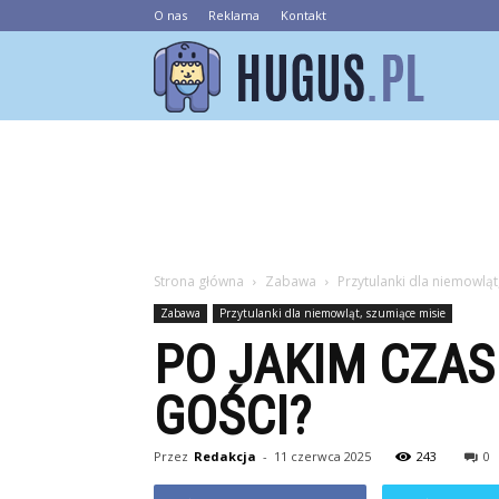
O nas
Reklama
Kontakt
Hugus.pl
Strona główna
Zabawa
Przytulanki dla niemowląt
Zabawa
Przytulanki dla niemowląt, szumiące misie
PO JAKIM CZAS
GOŚCI?
Przez
Redakcja
-
11 czerwca 2025
243
0