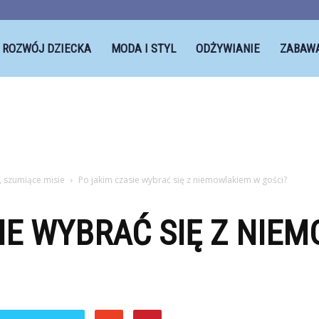
ROZWÓJ DZIECKA
MODA I STYL
ODŻYWIANIE
ZABAW
, szumiące misie
Po jakim czasie wybrać się z niemowlakiem w gości?
IE WYBRAĆ SIĘ Z NIE