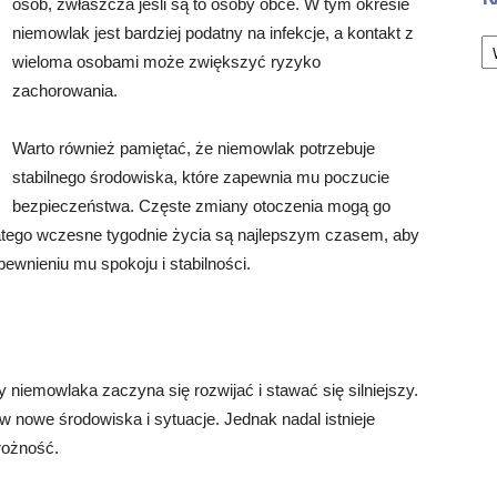
osób, zwłaszcza jeśli są to osoby obce. W tym okresie
Ka
niemowlak jest bardziej podatny na infekcje, a kontakt z
wieloma osobami może zwiększyć ryzyko
zachorowania.
Warto również pamiętać, że niemowlak potrzebuje
stabilnego środowiska, które zapewnia mu poczucie
bezpieczeństwa. Częste zmiany otoczenia mogą go
atego wczesne tygodnie życia są najlepszym czasem, aby
pewnieniu mu spokoju i stabilności.
 niemowlaka zaczyna się rozwijać i stawać się silniejszy.
nowe środowiska i sytuacje. Jednak nadal istnieje
rożność.