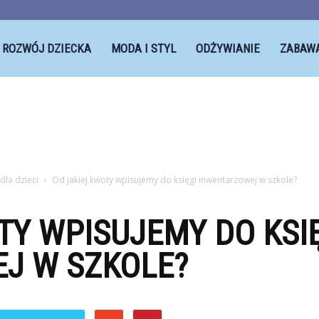
ROZWÓJ DZIECKA
MODA I STYL
ODŻYWIANIE
ZABAW
la dzieci
Od jakiej kwoty wpisujemy do księgi inwentarzowej w szkole?
TY WPISUJEMY DO KSI
J W SZKOLE?