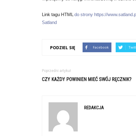
Link tagu HTML
do strony https://www.satland.pl
Satland
PODZIEL SIĘ
Facebook
Twit
Poprzedni artykuł
CZY KAŻDY POWINIEN MIEĆ SWÓJ RĘCZNIK?
REDAKCJA