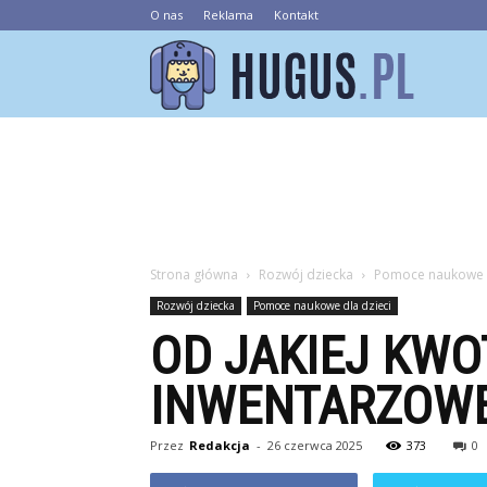
O nas
Reklama
Kontakt
Hugus.pl
Strona główna
Rozwój dziecka
Pomoce naukowe d
Rozwój dziecka
Pomoce naukowe dla dzieci
OD JAKIEJ KWO
INWENTARZOWE
Przez
Redakcja
-
26 czerwca 2025
373
0