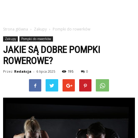
Strona główna
Zakupy
Pompki do rowerków
Zakupy
Pompki do rowerków
JAKIE SĄ DOBRE POMPKI
ROWEROWE?
Przez
Redakcja
-
6 lipca 2025
195
0