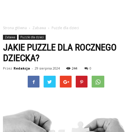
Strona główna
Zabawa
Puzzle dla dzieci
Zabawa
Puzzle dla dzieci
JAKIE PUZZLE DLA ROCZNEGO
DZIECKA?
Przez
Redakcja
-
29 sierpnia 2024
244
0