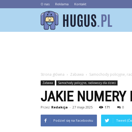
O nas
Reklama
Kontakt
Hugus.pl
Strona główna
Zabawa
Samochody policyjne, rad
Zabawa
Samochody policyjne, radiowozy dla dzieci
JAKIE NUMERY 
Przez
Redakcja
-
27 maja 2025
171
0
Podziel się na Facebooku
Tweet (Ćw