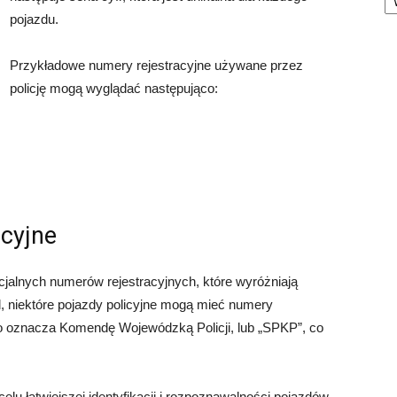
pojazdu.
Przykładowe numery rejestracyjne używane przez
policję mogą wyglądać następująco:
acyjne
cjalnych numerów rejestracyjnych, które wyróżniają
d, niektóre pojazdy policyjne mogą mieć numery
 co oznacza Komendę Wojewódzką Policji, lub „SPKP”, co
lu łatwiejszej identyfikacji i rozpoznawalności pojazdów