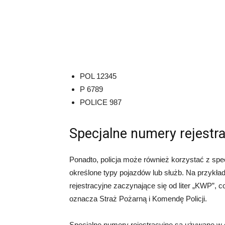
POL 12345
P 6789
POLICE 987
Specjalne numery rejestr
Ponadto, policja może również korzystać z spe
określone typy pojazdów lub służb. Na przykła
rejestracyjne zaczynające się od liter „KWP”,
oznacza Straż Pożarną i Komendę Policji.
Specjalne numery rejestracyjne są używane w ce