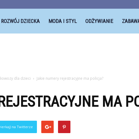
ROZWÓJ DZIECKA
MODA I STYL
ODŻYWIANIE
ZABAW
iowozy dla dzieci
Jakie numery rejestracyjne ma policja?
REJESTRACYJNE MA PO
ierkaj) na Twitterze