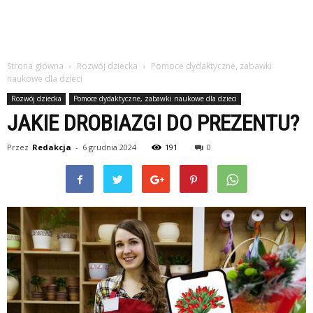
Strona główna
Rozwój dziecka
Pomoce dydaktyczne, zabawki
naukowe dla dzieci
Rozwój dziecka
Pomoce dydaktyczne, zabawki naukowe dla dzieci
JAKIE DROBIAZGI DO PREZENTU?
Przez
Redakcja
-
6 grudnia 2024
191
0