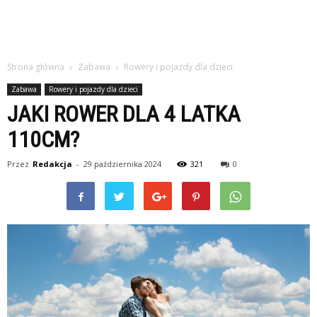
Strona główna
Zabawa
Rowery i pojazdy dla dzieci
Zabawa
Rowery i pojazdy dla dzieci
JAKI ROWER DLA 4 LATKA
110CM?
Przez
Redakcja
-
29 października 2024
321
0