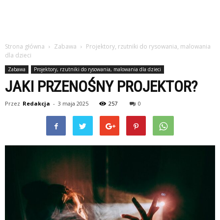
Strona główna
Zabawa
Projektory, rzutniki do rysowania, malowania
dla dzieci
Zabawa
Projektory, rzutniki do rysowania, malowania dla dzieci
JAKI PRZENOŚNY PROJEKTOR?
Przez
Redakcja
-
3 maja 2025
257
0