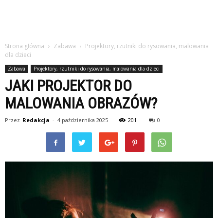
Strona główna
Zabawa
Projektory, rzutniki do rysowania, malowania
dla dzieci
Zabawa
Projektory, rzutniki do rysowania, malowania dla dzieci
JAKI PROJEKTOR DO
MALOWANIA OBRAZÓW?
Przez
Redakcja
-
4 października 2025
201
0