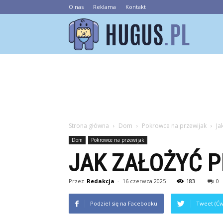
O nas
Reklama
Kontakt
Hugus.pl
Strona główna
Dom
Pokrowce na przewijak
Ja
Dom
Pokrowce na przewijak
JAK ZAŁOŻYĆ 
Przez
Redakcja
-
16 czerwca 2025
183
0
Podziel się na Facebooku
Tweet (Ćw