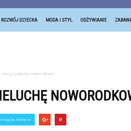
ROZWÓJ DZIECKA
MODA I STYL
ODŻYWIANIE
ZABAW
k założyć pieluchę noworodkowi?
PIELUCHĘ NOWORODKO
ierkaj) na Twitterze