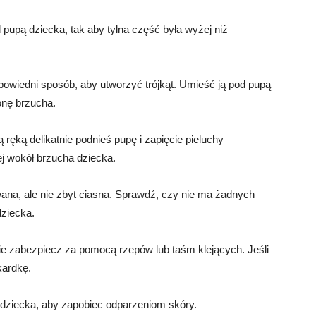
 pupą dziecka, tak aby tylna część była wyżej niż
odpowiedni sposób, aby utworzyć trójkąt. Umieść ją pod pupą
nę brzucha.
 ręką delikatnie podnieś pupę i zapięcie pieluchy
ej wokół brzucha dziecka.
wana, ale nie zbyt ciasna. Sprawdź, czy nie ma żadnych
dziecka.
cie zabezpiecz za pomocą rzepów lub taśm klejących. Jeśli
kardkę.
 dziecka, aby zapobiec odparzeniom skóry.