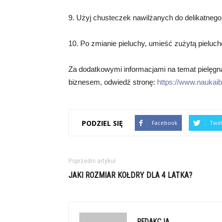
9. Użyj chusteczek nawilżanych do delikatneg
10. Po zmianie pieluchy, umieść zużytą pieluc
Za dodatkowymi informacjami na temat pielęgna
biznesem, odwiedź stronę:
https://www.naukaib
PODZIEL SIĘ
Facebook
Twit
Poprzedni artykuł
JAKI ROZMIAR KOŁDRY DLA 4 LATKA?
REDAKCJA