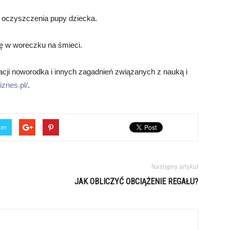
o oczyszczenia pupy dziecka.
hę w woreczku na śmieci.
cji noworodka i innych zagadnień związanych z nauką i
iznes.pl/
.
ter
Następny artykuł
JAK OBLICZYĆ OBCIĄŻENIE REGAŁU?