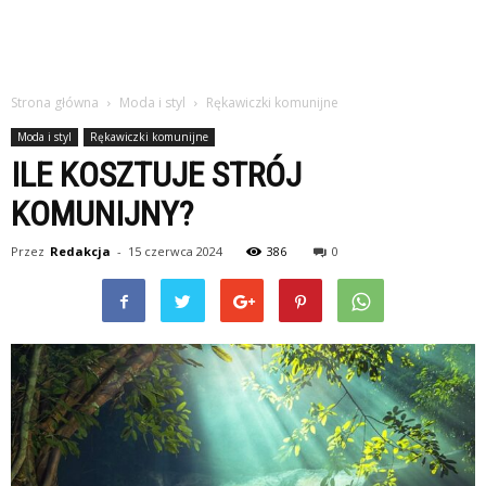
Strona główna
Moda i styl
Rękawiczki komunijne
Moda i styl
Rękawiczki komunijne
ILE KOSZTUJE STRÓJ
KOMUNIJNY?
Przez
Redakcja
-
15 czerwca 2024
386
0