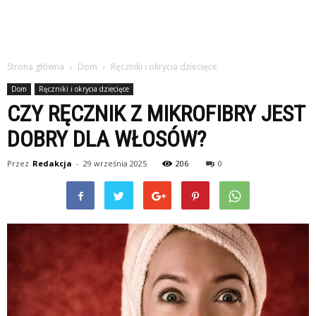
Strona główna
Dom
Ręczniki i okrycia dziecięce
Dom
Ręczniki i okrycia dziecięce
CZY RĘCZNIK Z MIKROFIBRY JEST
DOBRY DLA WŁOSÓW?
Przez
Redakcja
-
29 września 2025
206
0