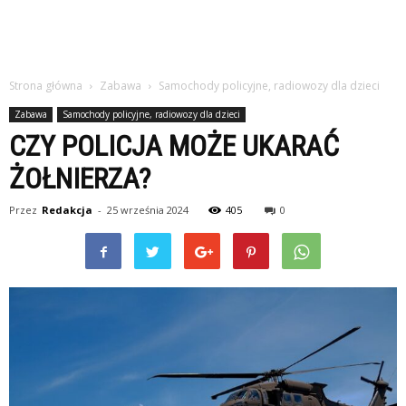
Strona główna
Zabawa
Samochody policyjne, radiowozy dla dzieci
Zabawa
Samochody policyjne, radiowozy dla dzieci
CZY POLICJA MOŻE UKARAĆ
ŻOŁNIERZA?
Przez
Redakcja
-
25 września 2024
405
0