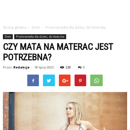
Strona główna
Dom
Prześcieradła dla dzieci, do łóżeczka
Dom
Prześcieradła dla dzieci, do łóżeczka
CZY MATA NA MATERAC JEST
POTRZEBNA?
Przez
Redakcja
-
18 lipca 2025
238
0