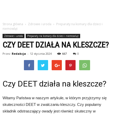
Strona główna
Zdrowie i uroda
Preparaty na komary dla dzieci i
niemowląt
Zdrowie i uroda
Preparaty na komary dla dzieci i niemowląt
CZY DEET DZIAŁA NA KLESZCZE?
Przez
Redakcja
-
12 stycznia 2024
667
0
Czy DEET działa na kleszcze?
Witamy Państwa w naszym artykule, w którym przyjrzymy się
skuteczności DEET w zwalczaniu kleszczy. Czy popularny
składnik odstraszający owady jest również skuteczny w