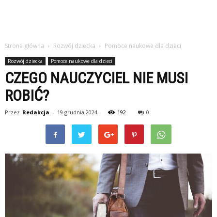
Strona główna
Rozwój dziecka
Pomoce naukowe dla dzieci
Rozwój dziecka
Pomoce naukowe dla dzieci
CZEGO NAUCZYCIEL NIE MUSI
ROBIĆ?
Przez
Redakcja
-
19 grudnia 2024
192
0